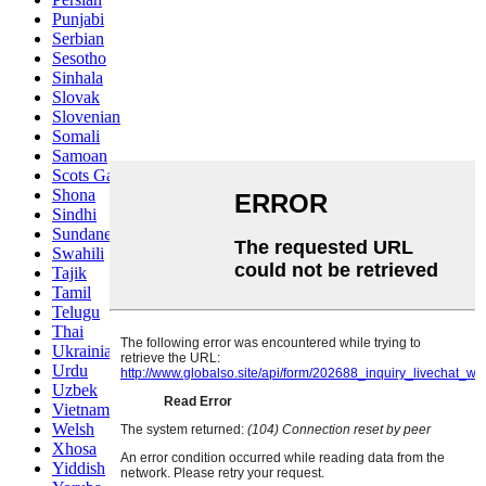
Punjabi
Serbian
Sesotho
Sinhala
Slovak
Slovenian
Somali
Samoan
Scots Gaelic
Shona
Sindhi
Sundanese
Swahili
Tajik
Tamil
Telugu
Thai
Ukrainian
Urdu
Uzbek
Vietnamese
Welsh
Xhosa
Yiddish