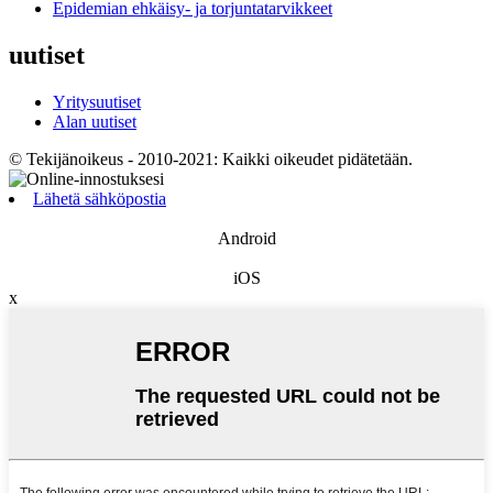
Epidemian ehkäisy- ja torjuntatarvikkeet
uutiset
Yritysuutiset
Alan uutiset
© Tekijänoikeus - 2010-2021: Kaikki oikeudet pidätetään.
Lähetä sähköpostia
Android
iOS
x