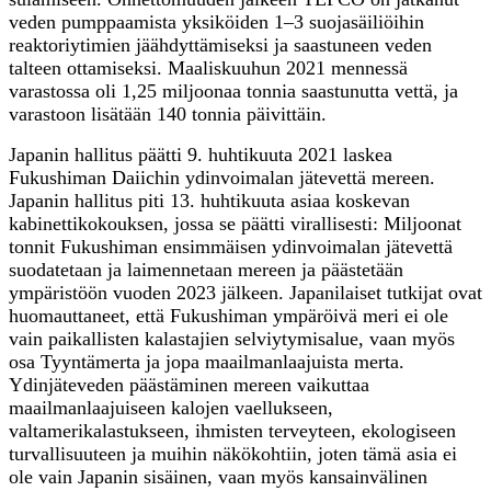
veden pumppaamista yksiköiden 1–3 suojasäiliöihin
reaktoriytimien jäähdyttämiseksi ja saastuneen veden
talteen ottamiseksi. Maaliskuuhun 2021 mennessä
varastossa oli 1,25 miljoonaa tonnia saastunutta vettä, ja
varastoon lisätään 140 tonnia päivittäin.
Japanin hallitus päätti 9. huhtikuuta 2021 laskea
Fukushiman Daiichin ydinvoimalan jätevettä mereen.
Japanin hallitus piti 13. huhtikuuta asiaa koskevan
kabinettikokouksen, jossa se päätti virallisesti: Miljoonat
tonnit Fukushiman ensimmäisen ydinvoimalan jätevettä
suodatetaan ja laimennetaan mereen ja päästetään
ympäristöön vuoden 2023 jälkeen. Japanilaiset tutkijat ovat
huomauttaneet, että Fukushiman ympäröivä meri ei ole
vain paikallisten kalastajien selviytymisalue, vaan myös
osa Tyyntämerta ja jopa maailmanlaajuista merta.
Ydinjäteveden päästäminen mereen vaikuttaa
maailmanlaajuiseen kalojen vaellukseen,
valtamerikalastukseen, ihmisten terveyteen, ekologiseen
turvallisuuteen ja muihin näkökohtiin, joten tämä asia ei
ole vain Japanin sisäinen, vaan myös kansainvälinen