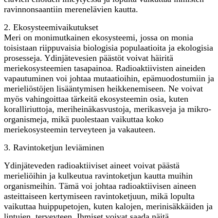
ravinnonsaantiin merenelävien kautta.
2. Ekosysteemivaikutukset
Meri on monimutkainen ekosysteemi, jossa on monia
toisistaan ​​riippuvaisia ​​biologisia populaatioita ja ekologisia
prosesseja. Ydinjätevesien päästöt voivat häiritä
meriekosysteemien tasapainoa. Radioaktiivisten aineiden
vapautuminen voi johtaa mutaatioihin, epämuodostumiin ja
merieliöstöjen lisääntymisen heikkenemiseen. Ne voivat
myös vahingoittaa tärkeitä ekosysteemin osia, kuten
koralliriuttoja, meriheinäkasvustoja, merikasveja ja mikro-
organismeja, mikä puolestaan ​​vaikuttaa koko
meriekosysteemin terveyteen ja vakauteen.
3. Ravintoketjun leviäminen
Ydinjäteveden radioaktiiviset aineet voivat päästä
merieliöihin ja kulkeutua ravintoketjun kautta muihin
organismeihin. Tämä voi johtaa radioaktiivisen aineen
asteittaiseen kertymiseen ravintoketjuun, mikä lopulta
vaikuttaa huippupetojen, kuten kalojen, merinisäkkäiden ja
lintujen, terveyteen. Ihmiset voivat saada näitä