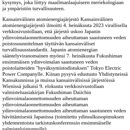
kysymys, joka liittyy maailmanlaajuiseen meriekologiaan
ja ympäristön turvallisuuteen.
Kansainvälinen atomienergiajärjestö Kansainvälinen
atomienergiajärjestö ilmoitti 4. heinäkuuta 2023 virallisella
verkkosivustollaan, että järjestö uskoo Japanin
ydinvoimalaonnettomuuden aiheuttaman saastuneen veden
poistosuunnitelman täyttävän kansainväliset
turvallisuusstandardit. Japanin atomienergian
sääntelyviranomainen myönsi 7. heinäkuuta Fukushiman
ensimmäisen ydinvoimalan saastuneen veden
poistolaitteiden "hyväksymistodistuksen" Tokyo Electric
Power Companylle. Kiinan pysyvä edustusto Yhdistyneissä
Kansakunnissa ja muissa kansainvälisissä järjestöissä
Wienissä julkaisi 9. elokuuta verkkosivustollaan
valmisteluasiakirjan Fukushiman Daiichin
ydinvoimalaonnettomuuden aiheuttaman
ydinvoimalaonnettomuuden aiheuttaman
ydinvoimalaonnettomuuden aiheuttaman saastuneen veden
hävittämisestä Japanissa (toimitettu ydinsulkusopimuksen
yhdennentoista tarkistuskonferenssin ensimmäiselle
valmisteluistunnolle).