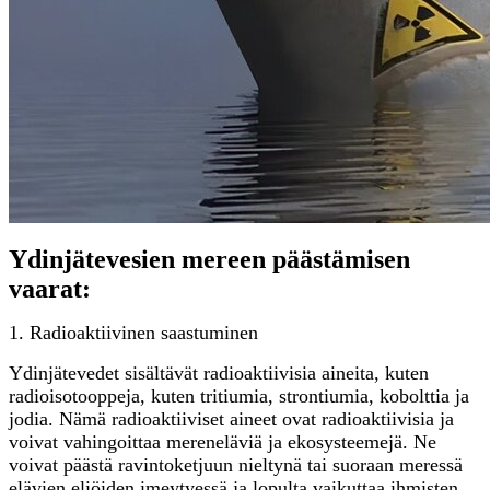
Ydinjätevesien mereen päästämisen
vaarat:
1. Radioaktiivinen saastuminen
Ydinjätevedet sisältävät radioaktiivisia aineita, kuten
radioisotooppeja, kuten tritiumia, strontiumia, kobolttia ja
jodia. Nämä radioaktiiviset aineet ovat radioaktiivisia ja
voivat vahingoittaa mereneläviä ja ekosysteemejä. Ne
voivat päästä ravintoketjuun nieltynä tai suoraan meressä
elävien eliöiden imeytyessä ja lopulta vaikuttaa ihmisten