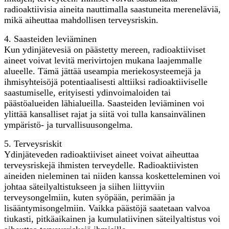
radioaktiivisia aineita nauttimalla saastuneita mereneläviä,
mikä aiheuttaa mahdollisen terveysriskin.
4. Saasteiden leviäminen
Kun ydinjätevesiä on päästetty mereen, radioaktiiviset
aineet voivat levitä merivirtojen mukana laajemmalle
alueelle. Tämä jättää useampia meriekosysteemejä ja
ihmisyhteisöjä potentiaalisesti alttiiksi radioaktiiviselle
saastumiselle, erityisesti ydinvoimaloiden tai
päästöalueiden lähialueilla. Saasteiden leviäminen voi
ylittää kansalliset rajat ja siitä voi tulla kansainvälinen
ympäristö- ja turvallisuusongelma.
5. Terveysriskit
Ydinjäteveden radioaktiiviset aineet voivat aiheuttaa
terveysriskejä ihmisten terveydelle. Radioaktiivisten
aineiden nieleminen tai niiden kanssa kosketteleminen voi
johtaa säteilyaltistukseen ja siihen liittyviin
terveysongelmiin, kuten syöpään, perimään ja
lisääntymisongelmiin. Vaikka päästöjä saatetaan valvoa
tiukasti, pitkäaikainen ja kumulatiivinen säteilyaltistus voi