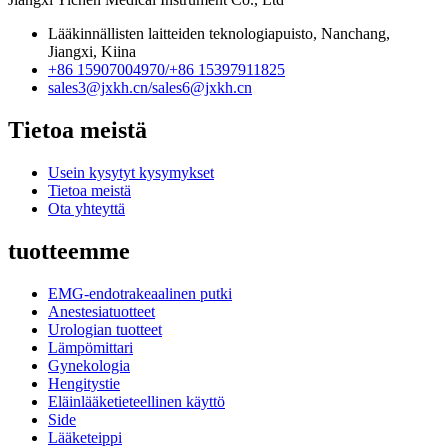
Lääkinnällisten laitteiden teknologiapuisto, Nanchang,
Jiangxi, Kiina
+86 15907004970/
+86 15397911825
sales3@jxkh.cn/
sales6@jxkh.cn
Tietoa meistä
Usein kysytyt kysymykset
Tietoa meistä
Ota yhteyttä
tuotteemme
EMG-endotrakeaalinen putki
Anestesiatuotteet
Urologian tuotteet
Lämpömittari
Gynekologia
Hengitystie
Eläinlääketieteellinen käyttö
Side
Lääketeippi