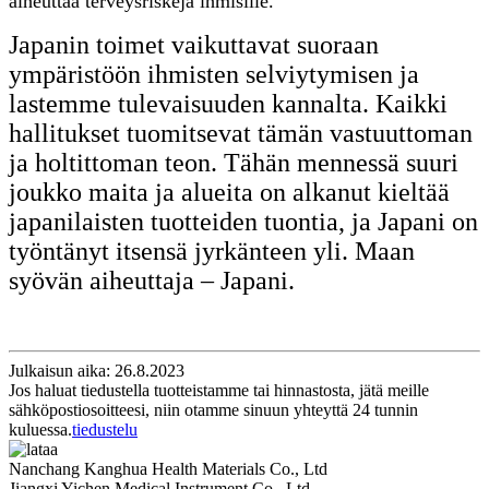
aiheuttaa terveysriskejä ihmisille.
Japanin toimet vaikuttavat suoraan
ympäristöön ihmisten selviytymisen ja
lastemme tulevaisuuden kannalta. Kaikki
hallitukset tuomitsevat tämän vastuuttoman
ja holtittoman teon. Tähän mennessä suuri
joukko maita ja alueita on alkanut kieltää
japanilaisten tuotteiden tuontia, ja Japani on
työntänyt itsensä jyrkänteen yli. Maan
syövän aiheuttaja – Japani.
Julkaisun aika: 26.8.2023
Jos haluat tiedustella tuotteistamme tai hinnastosta, jätä meille
sähköpostiosoitteesi, niin otamme sinuun yhteyttä 24 tunnin
kuluessa.
tiedustelu
Nanchang Kanghua Health Materials Co., Ltd
Jiangxi Yichen Medical Instrument Co., Ltd