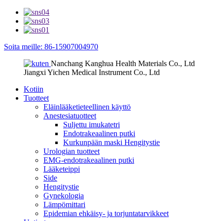
Soita meille: 86-15907004970
Nanchang Kanghua Health Materials Co., Ltd
Jiangxi Yichen Medical Instrument Co., Ltd
Kotiin
Tuotteet
Eläinlääketieteellinen käyttö
Anestesiatuotteet
Suljettu imukatetri
Endotrakeaalinen putki
Kurkunpään maski Hengitystie
Urologian tuotteet
EMG-endotrakeaalinen putki
Lääketeippi
Side
Hengitystie
Gynekologia
Lämpömittari
Epidemian ehkäisy- ja torjuntatarvikkeet