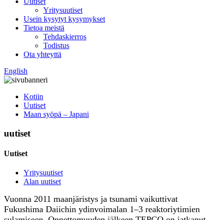
Uutiset
Yritysuutiset
Usein kysytyt kysymykset
Tietoa meistä
Tehdaskierros
Todistus
Ota yhteyttä
English
Kotiin
Uutiset
Maan syöpä – Japani
uutiset
Uutiset
Yritysuutiset
Alan uutiset
Vuonna 2011 maanjäristys ja tsunami vaikuttivat
Fukushima Daiichin ydinvoimalan 1–3 reaktoriytimien
sulamiseen. Onnettomuuden jälkeen TEPCO on jatkanut